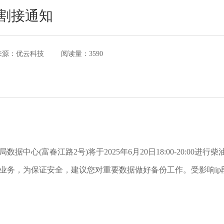
割接通知
来源：
优云科技
阅读量：3590
据中心(富春江路2号)将于2025年6月20日18:00-20:00进
为保证安全，建议您对重要数据做好备份工作。受影响ip段：43.240.73/