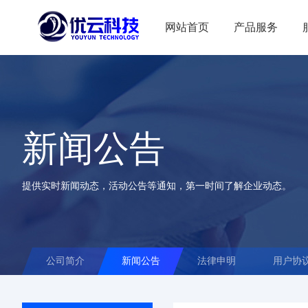
网站首页
产品服务
新闻公告
提供实时新闻动态，活动公告等通知，第一时间了解企业动态。
公司简介
新闻公告
法律申明
用户协